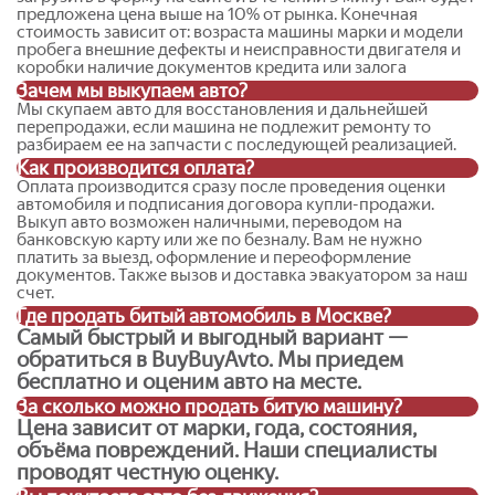
аварийные авто
после любых повреждений;
предложена цена выше на 10% от рынка. Конечная
неисправные автомобили
;
стоимость зависит от: возраста машины марки и модели
пробега внешние дефекты и неисправности двигателя и
транспорт с неисправным двигателем
или АКПП;
коробки наличие документов кредита или залога
машины с проблемными документами
;
Зачем мы выкупаем авто?
авто не на ходу
;
Мы скупаем авто для восстановления и дальнейшей
перепродажи, если машина не подлежит ремонту то
авто на разборку
;
разбираем ее на запчасти с последующей реализацией.
тотально разбитые автомобили
;
Как производится оплата?
Оплата производится сразу после проведения оценки
старые и изношенные машины
;
автомобиля и подписания договора купли-продажи.
автомобили с техническими и юридическими
Выкуп авто возможен наличными, переводом на
нюансами
.
банковскую карту или же по безналу. Вам не нужно
платить за выезд, оформление и переоформление
документов. Также вызов и доставка эвакуатором за наш
Наша компания принимает легковые автомобили,
счет.
кроссоверы, внедорожники, минивэны, коммерческий
Где продать битый автомобиль в Москве?
транспорт и спецтехнику. Подходит практически любая
Самый быстрый и выгодный вариант —
марка:
BMW, Mercedes, Audi, Volkswagen, Toyota, Kia,
обратиться в BuyBuyAvto. Мы приедем
Hyundai, Skoda, Ford, Nissan, Lexus, Volvo, Subaru, Honda
, а
бесплатно и оценим авто на месте.
также отечественные авто.
За сколько можно продать битую машину?
Цена зависит от марки, года, состояния,
объёма повреждений. Наши специалисты
проводят честную оценку.
Почему важно выбрать правильный сервис выкупа битых