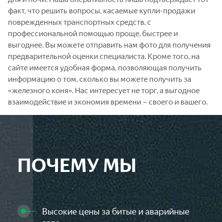
факт, что решить вопросы, касаемые купли-продажи
поврежденных транспортных средств, с
профессиональной помощью проще, быстрее и
выгоднее. Вы можете отправить нам фото для получения
предварительной оценки специалиста. Кроме того, на
сайте имеется удобная форма, позволяющая получить
информацию о том, сколько вы можете получить за
«железного коня». Нас интересует не торг, а выгодное
взаимодействие и экономия времени – своего и вашего.
ПОЧЕМУ МЫ
Высокие цены за битые и аварийные