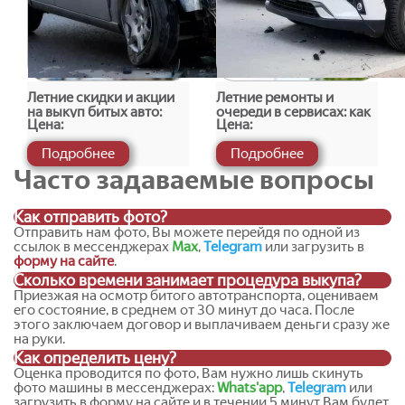
выкупаем
Обычно к нам обращаются, когда:
машина попала в ДТП и ремонт экономически
Летние скидки и акции
Летние ремонты и
нецелесообразен;
на выкуп битых авто:
очереди в сервисах: как
Цена:
Цена:
требуются дорогостоящие работы по кузову,
миф или реальность
это влияет на продажу
двигателю или коробке передач;
битого авто
Подробнее
Подробнее
авто полностью не на ходу или сломано после аварии;
Часто задаваемые вопросы
транспорт стоит во дворе, гараже или на парковке без
движения;
Как отправить фото?
машину нужно
срочно продать
из-за смены планов,
Отправить нам фото, Вы можете перейдя по одной из
переезда или финансовых обстоятельств;
ссылок в мессенджерах
Max
,
Telegram
или загрузить в
автомобиль невозможно восстановить, но он
форму на сайте
.
подходит на разбор или на запчасти.
Сколько времени занимает процедура выкупа?
Приезжая на осмотр битого автотранспорта, оцениваем
Мы выполняем
выкуп автомобилей в любом состоянии
,
его состояние, в среднем от 30 минут до часа. После
этого заключаем договор и выплачиваем деньги сразу же
включая:
на руки.
Как определить цену?
битые машины
;
Оценка проводится по фото, Вам нужно лишь скинуть
автомобили после ДТП
;
фото машины в мессенджерах:
Whats'app
,
Telegram
или
загрузить в форму на сайте и в течении 5 минут Вам будет