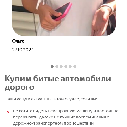
Ольга
Дм
27.10.2024
19
Купим битые автомобили
дорого
Наши услуги актуальны в том случае, если вы:
не хотите видеть неисправную машину и постоянно
переживать далеко не лучшие воспоминания о
дорожно-транспортном происшествии;