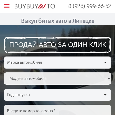
8 (926) 999-66-52
М
е
н
ю
Выкуп битых авто в Липецке
ПРОДАЙ АВТО ЗА ОДИН КЛИК