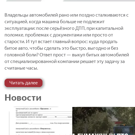
Владельцы автомобилей рано или поздно сталкиваются с
ситуацией, когда машина больше не подлежит
эксплуатации: после серьёзного ДТП, при капитальной
поломке, проблемах с документами или просто от
старости. И тут встает главный вопрос: куда продать
битое авто, чтобы сделать это быстро, выгодно и без
головной боли? Ответ прост — выкуп битых автомобилей
от специализированной компании решает эту задачу за
считаные часы.
Выкуп битых автомобилей, авто после ДТП, аварийных и
Читать далее
неисправных машин в Москве и области — быстро,
честно, дорого
Новости
Современный автоворонок — это не только покупка и
продажа машин. Для многих автовладельцев реальной
проблемой становится ситуация, когда транспортное
средство внезапно выходит из строя, попадает в аварию
или теряет способность двигаться. В таких случаях встает