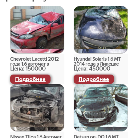
Chevrolet Lacetti 2012
Hyundai Solaris 1.6 МТ
года 1.6 автомат в
2014 года в Липецке
Цена:
150000
Цена:
450000
Липецке
Подробнее
Подробнее
Nissan Tiida 1.6 Автомат
Datsun on-DO 1.6 МТ