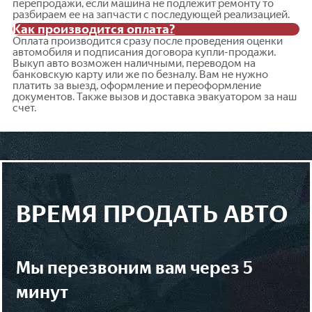
перепродажи, если машина не подлежит ремонту то
разбираем ее на запчасти с последующей реализацией.
Как производится оплата?
Оплата производится сразу после проведения оценки
автомобиля и подписания договора купли-продажи.
Выкуп авто возможен наличными, переводом на
банковскую карту или же по безналу. Вам не нужно
платить за выезд, оформление и переоформление
документов. Также вызов и доставка эвакуатором за наш
счет.
ВРЕМЯ ПРОДАТЬ АВТО
мы перезвоним вам через 5
минут