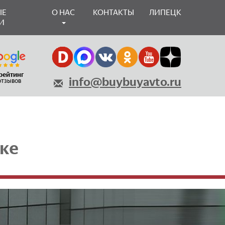
ЫЕ
О НАС
КОНТАКТЫ
ЛИПЕЦК
И
 рейтинг
info@buybuyavto.ru
 отзывов
ке