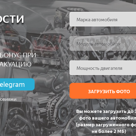
ОСТИ
БОНУС ПРИ
ВАКУАЦИЮ
elegram
ЗАГРУЗИТЬ ФОТО
ловиями
Вы можете загрузить до 
фото вашего автомоби
(размер загруженного ф
не более 2 МБ)