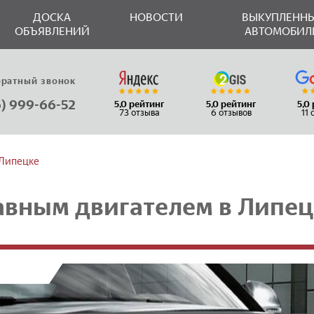
ДОСКА
НОВОСТИ
ВЫКУПЛЕНН
ОБЪЯВЛЕНИЙ
АВТОМОБИЛ
братный звонок
6) 999-66-52
5,0 рейтинг
5,0 рейтинг
5,0
73 отзыва
6 отзывов
11
 Липецке
авным двигателем в Липец