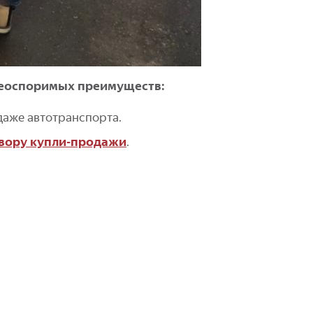
неоспоримых преимуществ:
даже автотранспорта.
вору купли-продажи
.