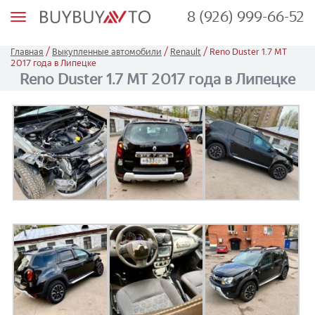
8 (926) 999-66-52
М
е
н
ю
/
/
/
Главная
Выкупленные автомобили
Renault
Reno Duster 1.7 МТ
2017 года в Липецке
Reno Duster 1.7 МТ 2017 года в Липецке